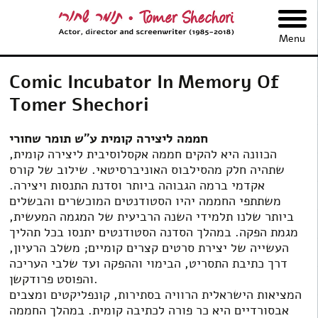
תומר שחורי
Menu
Comic Incubator In Memory Of
Tomer Shechori
חממה ליצירה קומית ע”ש תומר שחורי
הכוונה היא להקים חממה אקסלוסיבית ליצירה קומית,
שתהיה חלק מהסילבוס האוניברסיטאי. שילוב של קורס
אקדמי ברמה הגבוהה ביותר וסדנת התנסות ויצירה.
משתתפי החממה יהיו הסטודנטים המוכשרים והבשלים
ביותר שלנו תלמידי השנה הרביעית של המגמה המעשית,
מגמת הפקה. במהלך הסדנה הסטודנטים יתנסו בכל תהליך
העשייה של יצירת סרטים קצרים קומיים; משלב הרעיון,
דרך כתיבת התסריט, הבימוי וההפקה ועד שלבי העריכה
והפוסט פרודקשן.
המציאות הישראלית הרוויה בסתירות, קונפליקטים ומצבים
אבסורדיים היא כר פורה לכתיבה קומית. במהלך החממה