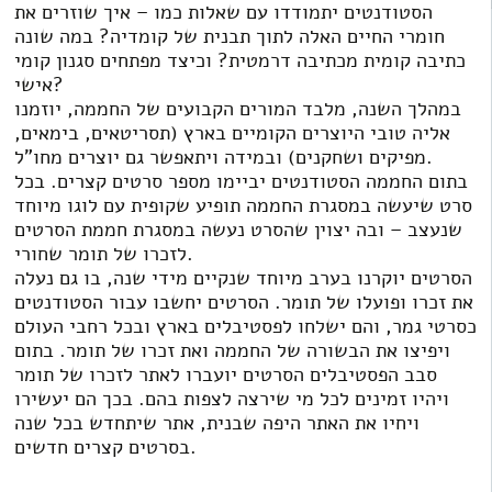
הסטודנטים יתמודדו עם שאלות כמו – איך שוזרים את
חומרי החיים האלה לתוך תבנית של קומדיה? במה שונה
כתיבה קומית מכתיבה דרמטית? וכיצד מפתחים סגנון קומי
אישי?
במהלך השנה, מלבד המורים הקבועים של החממה, יוזמנו
אליה טובי היוצרים הקומיים בארץ (תסריטאים, בימאים,
מפיקים ושחקנים) ובמידה ויתאפשר גם יוצרים מחו”ל.
בתום החממה הסטודנטים יביימו מספר סרטים קצרים. בכל
סרט שיעשה במסגרת החממה תופיע שקופית עם לוגו מיוחד
שנעצב – ובה יצוין שהסרט נעשה במסגרת חממת הסרטים
לזכרו של תומר שחורי.
הסרטים יוקרנו בערב מיוחד שנקיים מידי שנה, בו גם נעלה
את זכרו ופועלו של תומר. הסרטים יחשבו עבור הסטודנטים
כסרטי גמר, והם ישלחו לפסטיבלים בארץ ובכל רחבי העולם
ויפיצו את הבשורה של החממה ואת זכרו של תומר. בתום
סבב הפסטיבלים הסרטים יועברו לאתר לזכרו של תומר
ויהיו זמינים לכל מי שירצה לצפות בהם. בכך הם יעשירו
ויחיו את האתר היפה שבנית, אתר שיתחדש בכל שנה
בסרטים קצרים חדשים.