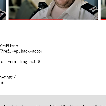
Kz1FU7n0
?ref_=vp_back#actor
?ref_=nm_flmg_act_8
https://www.ishim.co.il/m.php?s=./עקרון+ההחלפה/
תומר+שחור